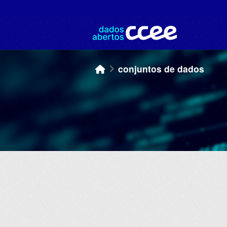
Skip to main content
conjuntos de dados