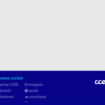
ossos canais
portal CCEE
instagram
linkedin
spotify
facebook
soundcloud
twitter
youtube