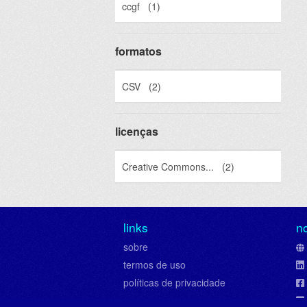
ccgf
(1)
formatos
CSV
(2)
licenças
Creative Commons...
(2)
links
n
sobre
termos de uso
políticas de privacidade