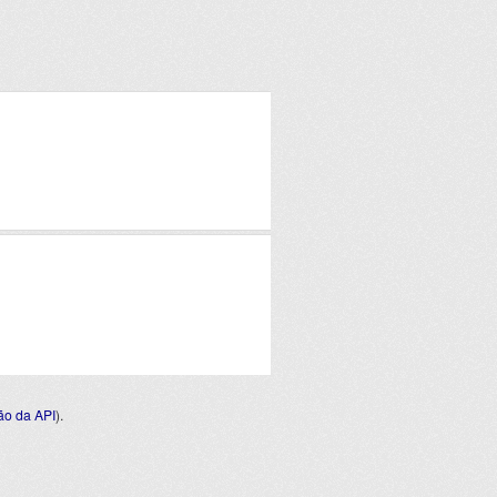
o da API
).