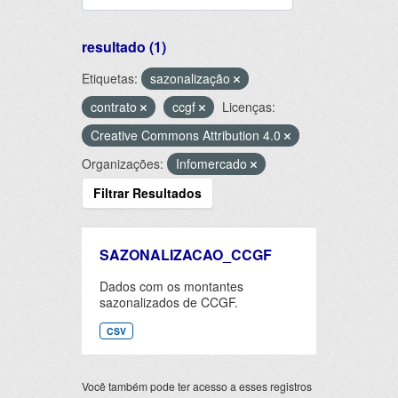
resultado (1)
Etiquetas:
sazonalização
contrato
ccgf
Licenças:
Creative Commons Attribution 4.0
Organizações:
Infomercado
Filtrar Resultados
SAZONALIZACAO_CCGF
Dados com os montantes
sazonalizados de CCGF.
CSV
Você também pode ter acesso a esses registros