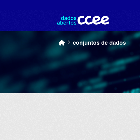
Skip to main content
conjuntos de dados