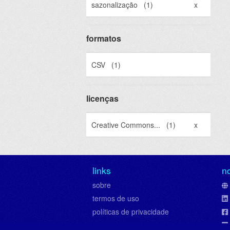
sazonalização
(1)
x
formatos
CSV
(1)
licenças
Creative Commons...
(1)
x
links
n
sobre
termos de uso
políticas de privacidade