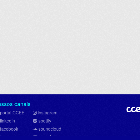
ossos canais
portal CCEE
instagram
linkedin
spotify
facebook
soundcloud
twitter
youtube