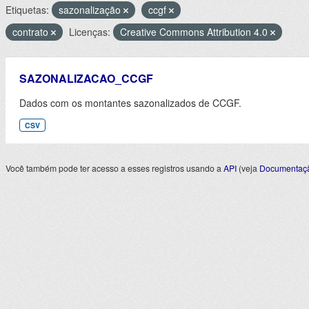
Etiquetas:
sazonalização
ccgf
contrato
Licenças:
Creative Commons Attribution 4.0
SAZONALIZACAO_CCGF
Dados com os montantes sazonalizados de CCGF.
CSV
Você também pode ter acesso a esses registros usando a
API
(veja
Documentaçã