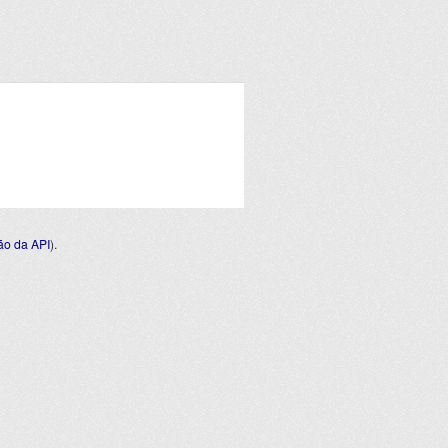
o da API
).