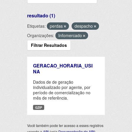
resultado (1)
Etiquetas:
perdas
despacho
Organizações:
Infomercado
Filtrar Resultados
GERACAO_HORARIA_USI
NA
Dados de de geração
individualizado por agente, por
período de comercialização no
mês de referência.
GZIP
Você também pode ter acesso a esses registros
usando a
API
(veja
Documentação da API
).