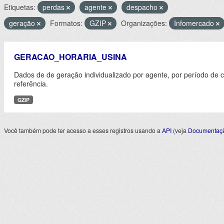
Etiquetas:
perdas
agente
despacho
geração
Formatos:
GZIP
Organizações:
Infomercado
GERACAO_HORARIA_USINA
Dados de de geração individualizado por agente, por período de 
referência.
GZIP
Você também pode ter acesso a esses registros usando a
API
(veja
Documentaçã