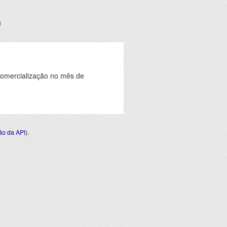
comercialização no mês de
o da API
).