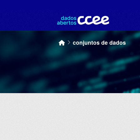
Skip to main content
conjuntos de dados