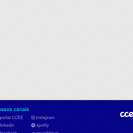
ossos canais
portal CCEE
instagram
linkedin
spotify
facebook
soundcloud