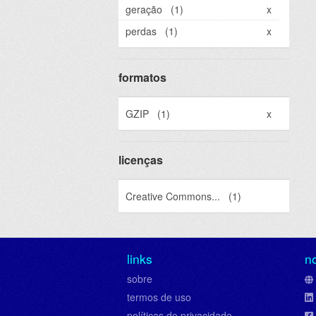
geração
(1)
x
perdas
(1)
x
formatos
GZIP
(1)
x
licenças
Creative Commons...
(1)
links
n
sobre
termos de uso
políticas de privacidade