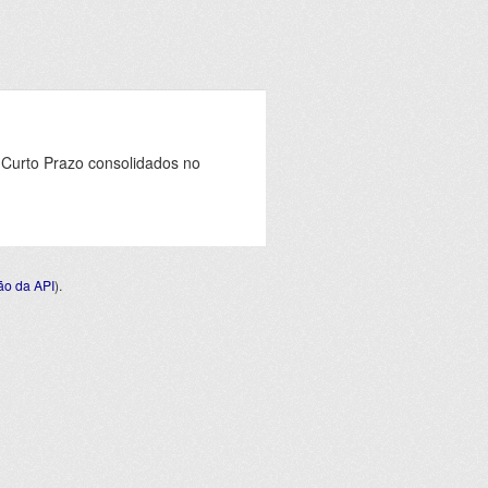
 Curto Prazo consolidados no
o da API
).