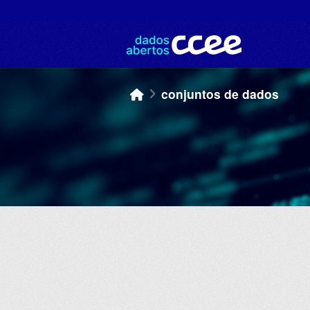
Skip to main content
conjuntos de dados