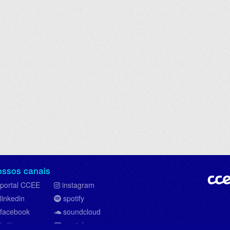
ossos canais
portal CCEE
instagram
linkedin
spotify
facebook
soundcloud
twitter
youtube