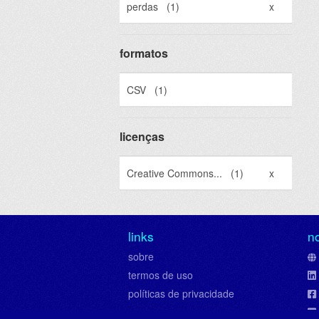
perdas
(1)
x
formatos
CSV
(1)
licenças
Creative Commons...
(1)
x
links
n
sobre
termos de uso
políticas de privacidade