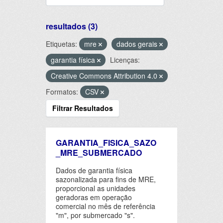
resultados (3)
Etiquetas:
mre
dados gerais
garantia física
Licenças:
Creative Commons Attribution 4.0
Formatos:
CSV
Filtrar Resultados
GARANTIA_FISICA_SAZO
_MRE_SUBMERCADO
Dados de garantia física
sazonalizada para fins de MRE,
proporcional as unidades
geradoras em operação
comercial no mês de referência
"m", por submercado "s".