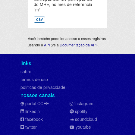
do MRE, no mês de referência
"m".
CSV
Você também pode ter acesso a esses registros
usando a
API
(veja
Documentação da API
).
links
sobre
termos de uso
políticas de privacidade
nossos canais
portal CCEE
instagram
linkedin
spotify
facebook
soundcloud
twitter
youtube