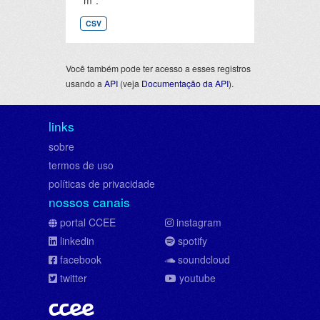
"m".
CSV
Você também pode ter acesso a esses registros
usando a
API
(veja
Documentação da API
).
links
sobre
termos de uso
políticas de privacidade
nossos canais
portal CCEE
instagram
linkedin
spotify
facebook
soundcloud
twitter
youtube