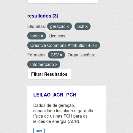
resultados (3)
Etiquetas:
geração
pch
fonte
Licenças:
Creative Commons Attribution 4.0
Formatos:
CSV
Organizações:
Infomercado
Filtrar Resultados
LEILAO_ACR_PCH
Dados de de geração,
capacidade instalada e garantia
física de usinas PCH para os
leilões de energia (ACR).
CSV