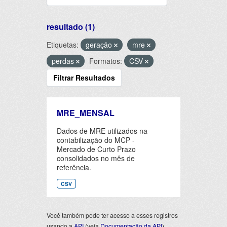
resultado (1)
Etiquetas:
geração
mre
perdas
Formatos:
CSV
Filtrar Resultados
MRE_MENSAL
Dados de MRE utilizados na
contabilização do MCP -
Mercado de Curto Prazo
consolidados no mês de
referência.
CSV
Você também pode ter acesso a esses registros
usando a
API
(veja
Documentação da API
).