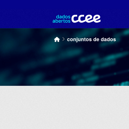
Skip to main content
conjuntos de dados