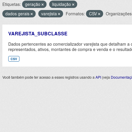
Etiquetas:
geração
liquidação
dados gerais
varejista
Formatos:
CSV
Organizações
VAREJISTA_SUBCLASSE
Dados pertencentes ao comercializador varejista que detalham a 
representados, ativos, montantes de compra e venda e o resultad
CSV
Você também pode ter acesso a esses registros usando a
API
(veja
Documentaçã