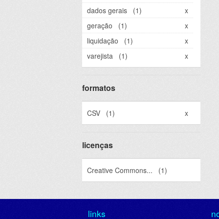
dados gerais
(1)
x
geração
(1)
x
liquidação
(1)
x
varejista
(1)
x
formatos
CSV
(1)
x
licenças
Creative Commons...
(1)
links
n