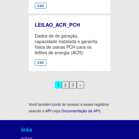
CSV
LEILAO_ACR_PCH
Dados de de geração,
capacidade instalada e garantia
física de usinas PCH para os
leilões de energia (ACR).
CSV
1
2
3
»
Você também pode ter acesso a esses registros
usando a
API
(veja
Documentação da API
).
links
sobre