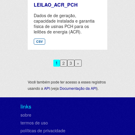
LEILAO_ACR_PCH
Dados de de geração,
capacidade instalada e garantia
física de usinas PCH para os
leilões de energia (ACR).
CSV
1
2
3
»
Você também pode ter acesso a esses registros
usando a
API
(veja
Documentação da API
).
links
sobre
termos de uso
políticas de privacidade