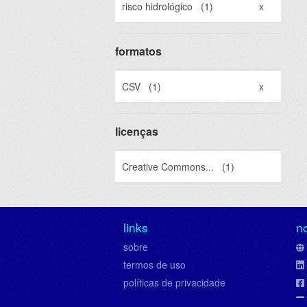
risco hidrológico
(1)
x
formatos
CSV
(1)
x
licenças
Creative Commons...
(1)
links
n
sobre
termos de uso
políticas de privacidade