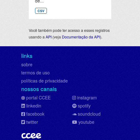
de...
CSV
Você também pode ter acesso a esses registros
usando a
API
(veja
Documentação da API
).
links
sobre
termos de uso
políticas de privacidade
nossos canais
portal CCEE
instagram
linkedin
spotify
facebook
soundcloud
twitter
youtube