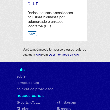
O_UF
Dados mensais consolidados
de usinas biomassa por
submercado e unidade
federativa (UF).
CSV
Você também pode ter acesso a esses registros
usando a
API
(veja
Documentação da API
).
links
sobre
termos de uso
políticas de privacidade
nossos canais
portal CCEE
instagram
linkedin
spotify