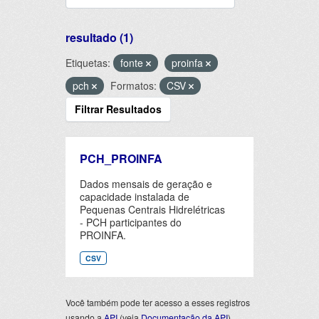
resultado (1)
Etiquetas:
fonte
proinfa
pch
Formatos:
CSV
Filtrar Resultados
PCH_PROINFA
Dados mensais de geração e
capacidade instalada de
Pequenas Centrais Hidrelétricas
- PCH participantes do
PROINFA.
CSV
Você também pode ter acesso a esses registros
usando a
API
(veja
Documentação da API
).