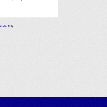
o da API
).