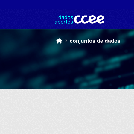
Skip to main content
conjuntos de dados