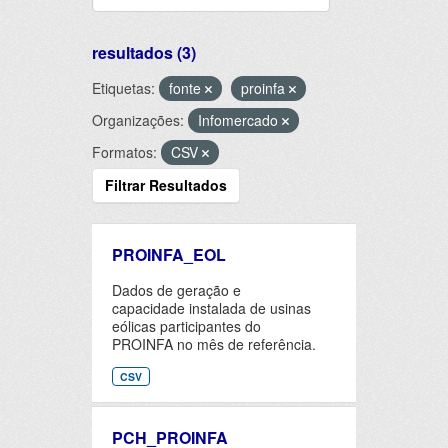
resultados (3)
Etiquetas:
fonte
proinfa
Organizações:
Infomercado
Formatos:
CSV
Filtrar Resultados
PROINFA_EOL
Dados de geração e
capacidade instalada de usinas
eólicas participantes do
PROINFA no mês de referência.
CSV
PCH_PROINFA