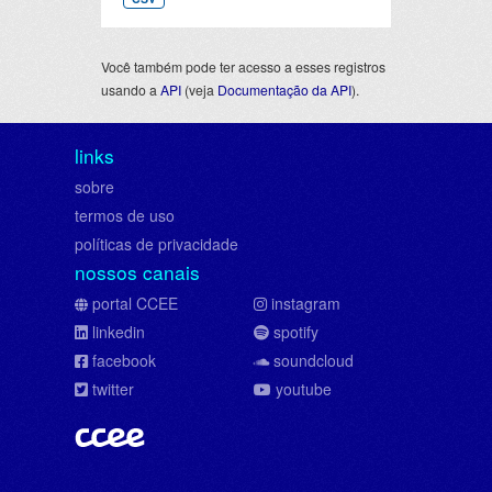
Você também pode ter acesso a esses registros
usando a
API
(veja
Documentação da API
).
links
sobre
termos de uso
políticas de privacidade
nossos canais
portal CCEE
instagram
linkedin
spotify
facebook
soundcloud
twitter
youtube