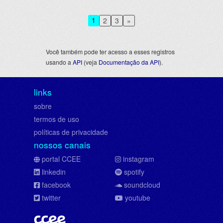
1
2
3
»
Você também pode ter acesso a esses registros
usando a
API
(veja
Documentação da API
).
links
sobre
termos de uso
políticas de privacidade
nossos canais
portal CCEE
instagram
linkedin
spotify
facebook
soundcloud
twitter
youtube