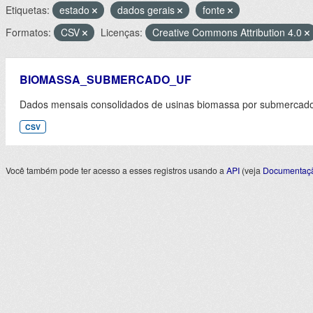
Etiquetas:
estado
dados gerais
fonte
Formatos:
CSV
Licenças:
Creative Commons Attribution 4.0
BIOMASSA_SUBMERCADO_UF
Dados mensais consolidados de usinas biomassa por submercado 
CSV
Você também pode ter acesso a esses registros usando a
API
(veja
Documentaçã