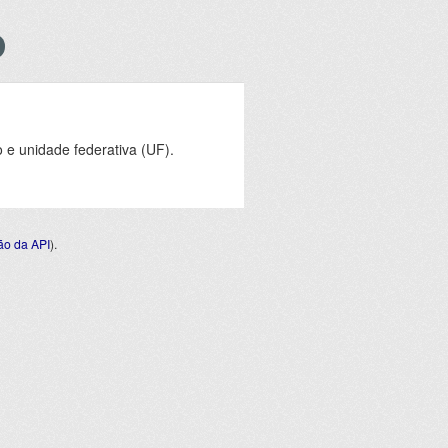
e unidade federativa (UF).
o da API
).