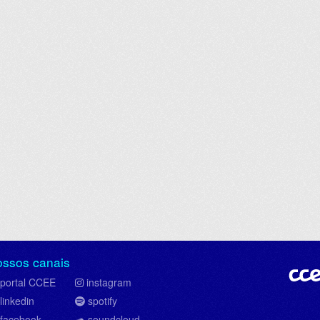
ossos canais
portal CCEE
instagram
linkedin
spotify
facebook
soundcloud