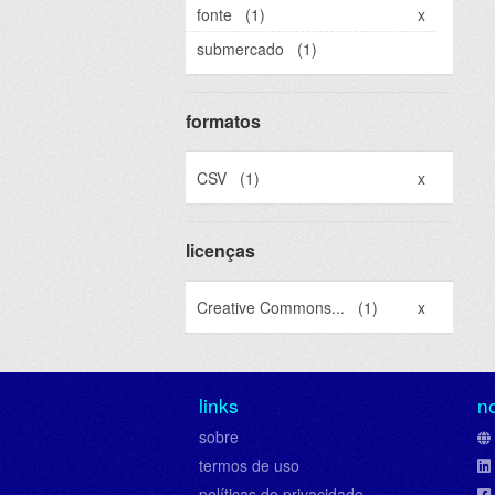
fonte
(1)
x
submercado
(1)
formatos
CSV
(1)
x
licenças
Creative Commons...
(1)
x
links
n
sobre
termos de uso
políticas de privacidade