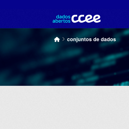
Skip to main content
conjuntos de dados