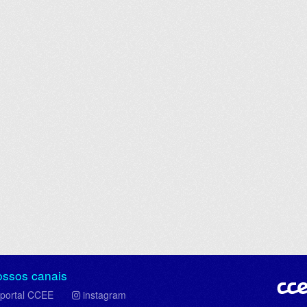
ossos canais
portal CCEE
instagram