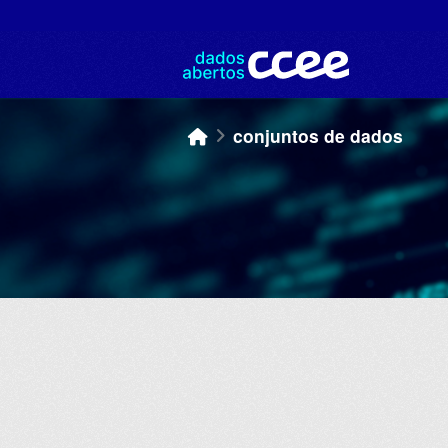
Skip to main content
conjuntos de dados