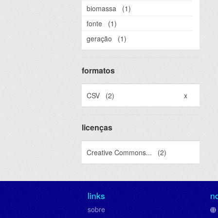
biomassa
(1)
fonte
(1)
geração
(1)
formatos
CSV
(2)
x
licenças
Creative Commons...
(2)
links
n
sobre