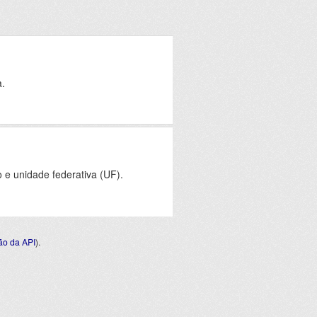
a.
e unidade federativa (UF).
o da API
).