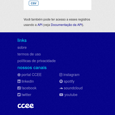
CSV
Você também pode ter acesso a esses registros
usando a
API
(veja
Documentação da API
).
links
sobre
termos de uso
políticas de privacidade
nossos canais
portal CCEE
instagram
linkedin
spotify
facebook
soundcloud
twitter
youtube