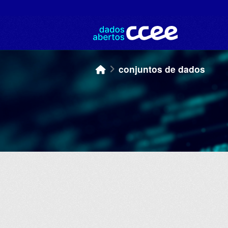
Skip to main content
conjuntos de dados