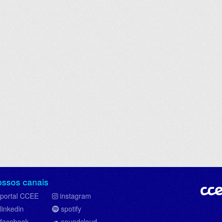
ossos canais
portal CCEE
instagram
linkedin
spotify
facebook
soundcloud