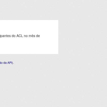
icipantes do ACL no mês de
o da API
).