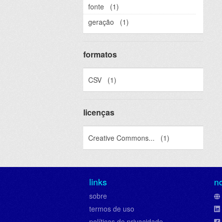
fonte
(1)
geração
(1)
formatos
CSV
(1)
licenças
Creative Commons...
(1)
links
n
sobre
termos de uso
políticas de privacidade