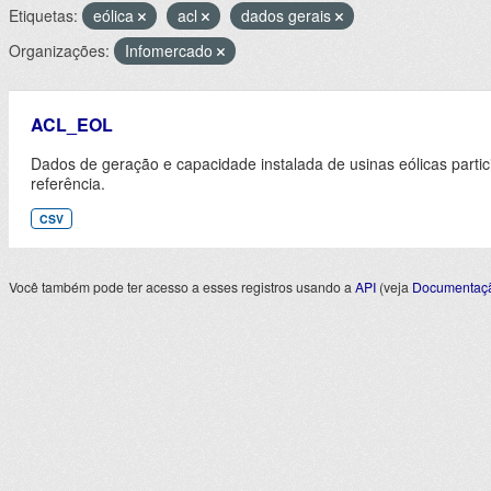
Etiquetas:
eólica
acl
dados gerais
Organizações:
Infomercado
ACL_EOL
Dados de geração e capacidade instalada de usinas eólicas part
referência.
CSV
Você também pode ter acesso a esses registros usando a
API
(veja
Documentaçã