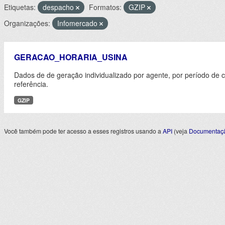
Etiquetas:
despacho
Formatos:
GZIP
Organizações:
Infomercado
GERACAO_HORARIA_USINA
Dados de de geração individualizado por agente, por período de 
referência.
GZIP
Você também pode ter acesso a esses registros usando a
API
(veja
Documentaçã