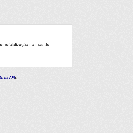
comercialização no mês de
o da API
).