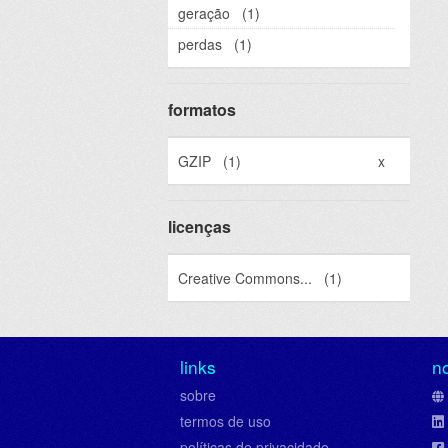
geração
(1)
perdas
(1)
formatos
GZIP
(1)
x
licenças
Creative Commons...
(1)
links
n
sobre
termos de uso
políticas de privacidade