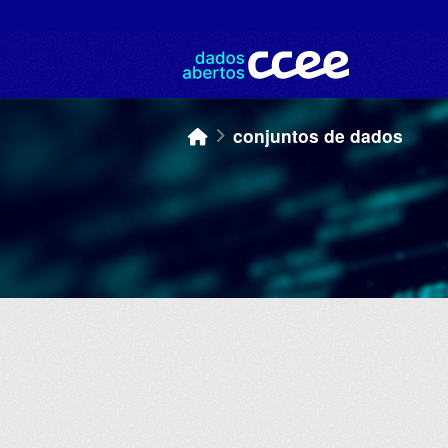
Skip to main content
conjuntos de dados