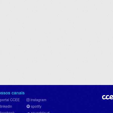
ossos canais
portal CCEE
instagram
linkedin
spotify
facebook
soundcloud