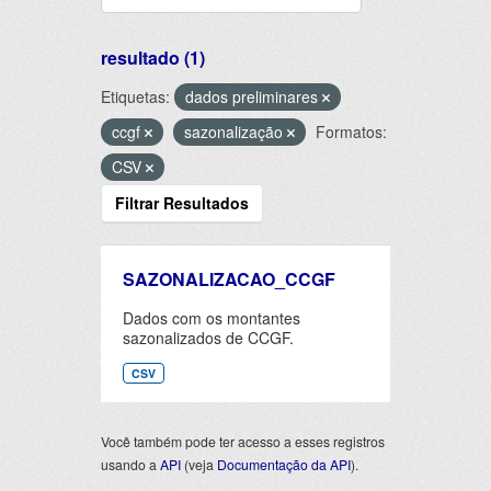
resultado (1)
Etiquetas:
dados preliminares
ccgf
sazonalização
Formatos:
CSV
Filtrar Resultados
SAZONALIZACAO_CCGF
Dados com os montantes
sazonalizados de CCGF.
CSV
Você também pode ter acesso a esses registros
usando a
API
(veja
Documentação da API
).