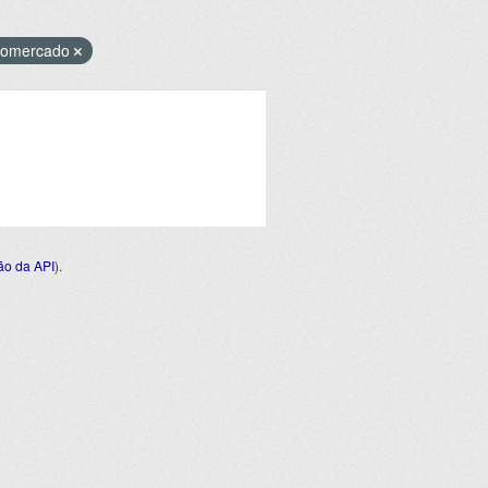
fomercado
o da API
).