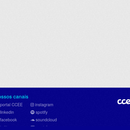
ossos canais
portal CCEE
instagram
linkedin
spotify
facebook
soundcloud
twitter
youtube