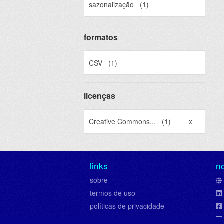
sazonalização
(1)
formatos
CSV
(1)
licenças
Creative Commons...
(1)
x
links
n
sobre
termos de uso
políticas de privacidade