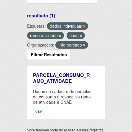
resultado (1)
Etiquetas:
dados individuais
ramo atividade
cnae
Organizações:
Infomercado
Filtrar Resultados
PARCELA_CONSUMO_R
AMO_ATIVIDADE
Dados de cadastro de parcelas
de consumo e respectivo ramo
de atividade e CNAE
CSV
Você também pode ter acesso a esses registros