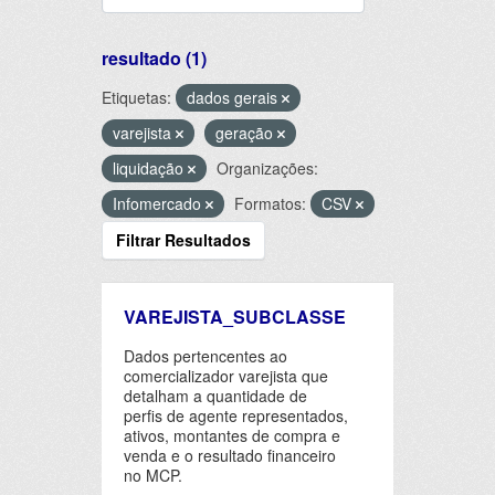
resultado (1)
Etiquetas:
dados gerais
varejista
geração
liquidação
Organizações:
Infomercado
Formatos:
CSV
Filtrar Resultados
VAREJISTA_SUBCLASSE
Dados pertencentes ao
comercializador varejista que
detalham a quantidade de
perfis de agente representados,
ativos, montantes de compra e
venda e o resultado financeiro
no MCP.