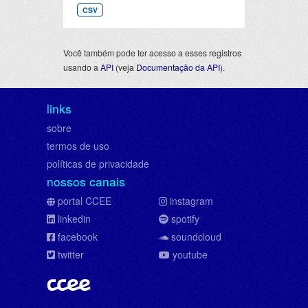
CSV
Você também pode ter acesso a esses registros
usando a
API
(veja
Documentação da API
).
links
sobre
termos de uso
políticas de privacidade
nossos canais
portal CCEE
instagram
linkedin
spotify
facebook
soundcloud
twitter
youtube