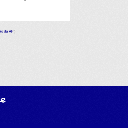
o da API
).