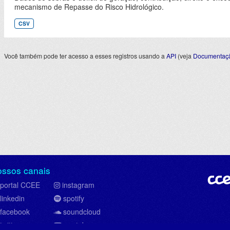
mecanismo de Repasse do Risco Hidrológico.
CSV
Você também pode ter acesso a esses registros usando a
API
(veja
Documentaçã
ossos canais
portal CCEE
instagram
linkedin
spotify
facebook
soundcloud
twitter
youtube