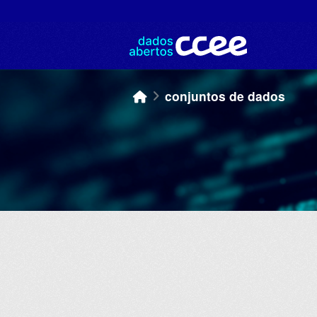
Skip to main content
conjuntos de dados