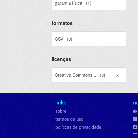
garantia física
(1)
formatos
CSV
(3)
licenças
Creative Commons...
(3)
x
links
n
sobre
termos de uso
políticas de privacidade