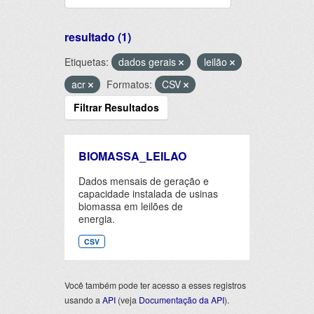
resultado (1)
Etiquetas:
dados gerais
leilão
acr
Formatos:
CSV
Filtrar Resultados
BIOMASSA_LEILAO
Dados mensais de geração e
capacidade instalada de usinas
biomassa em leilões de
energia.
CSV
Você também pode ter acesso a esses registros
usando a
API
(veja
Documentação da API
).