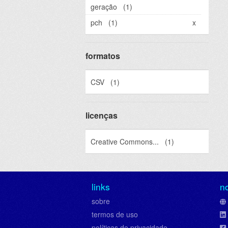
geração
(1)
pch
(1)
x
formatos
CSV
(1)
licenças
Creative Commons...
(1)
links
n
sobre
termos de uso
políticas de privacidade