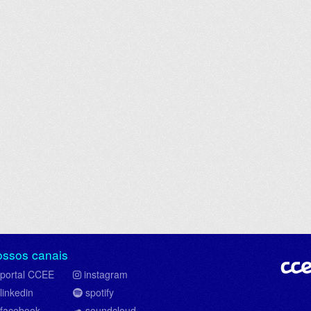
ossos canais
portal CCEE
instagram
linkedin
spotify
facebook
soundcloud