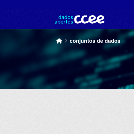
Skip to main content
conjuntos de dados