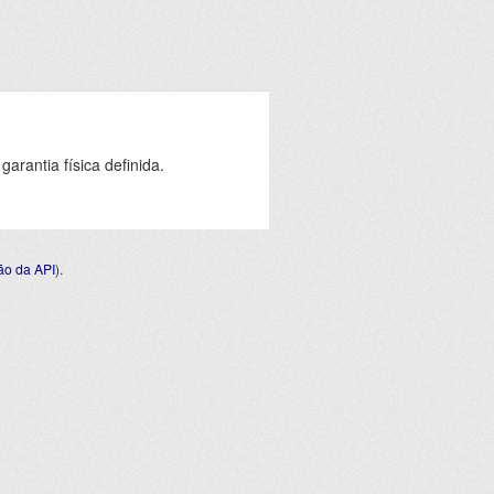
rantia física definida.
o da API
).