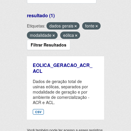
resultado (1)
Etiquetas:
dados gerais
fonte
modalidade
eólica
Filtrar Resultados
EOLICA_GERACAO_ACR_
ACL
Dados de geração total de
usinas eólicas, separados por
modalidade de geração e por
ambiente de comercialização -
ACR e ACL.
CSV
Você também pode ter acesso a esses registros