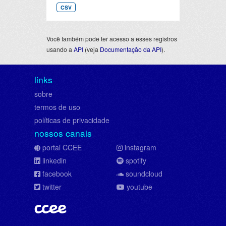
CSV
Você também pode ter acesso a esses registros
usando a
API
(veja
Documentação da API
).
links
sobre
termos de uso
políticas de privacidade
nossos canais
portal CCEE
instagram
linkedin
spotify
facebook
soundcloud
twitter
youtube