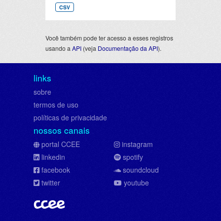
CSV
Você também pode ter acesso a esses registros
usando a
API
(veja
Documentação da API
).
links
sobre
termos de uso
políticas de privacidade
nossos canais
portal CCEE
instagram
linkedin
spotify
facebook
soundcloud
twitter
youtube