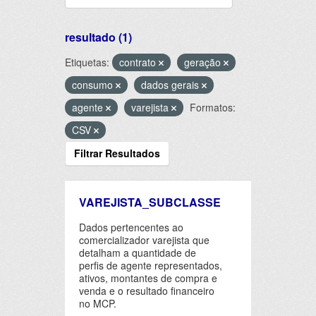
resultado (1)
Etiquetas:
contrato
geração
consumo
dados gerais
agente
varejista
Formatos:
CSV
Filtrar Resultados
VAREJISTA_SUBCLASSE
Dados pertencentes ao
comercializador varejista que
detalham a quantidade de
perfis de agente representados,
ativos, montantes de compra e
venda e o resultado financeiro
no MCP.