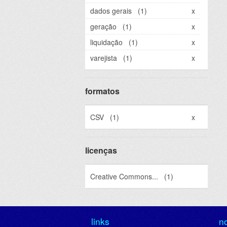
dados gerais
(1)
x
geração
(1)
x
liquidação
(1)
x
varejista
(1)
x
formatos
CSV
(1)
x
licenças
Creative Commons...
(1)
links
n