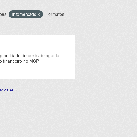
ões:
Infomercado
Formatos:
quantidade de perfis de agente
o financeiro no MCP.
o da API
).