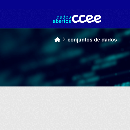
Skip to main content
conjuntos de dados