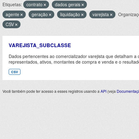
Etiquetas:
contrato
dados gerais
agente
geração
liquidação
varejista
Organizaç
CSV
VAREJISTA_SUBCLASSE
Dados pertencentes ao comercializador varejista que detalham a 
representados, ativos, montantes de compra e venda e o resultad
CSV
Você também pode ter acesso a esses registros usando a
API
(veja
Documentaçã