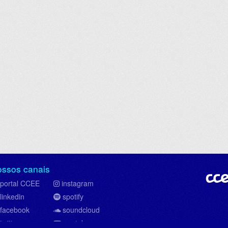
ossos canais
portal CCEE
instagram
linkedin
spotify
facebook
soundcloud
twitter
youtube