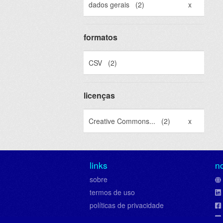
dados gerais
(2)
x
formatos
CSV
(2)
licenças
Creative Commons...
(2)
x
links
n
sobre
termos de uso
políticas de privacidade