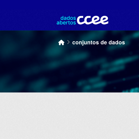
Skip to main content
conjuntos de dados