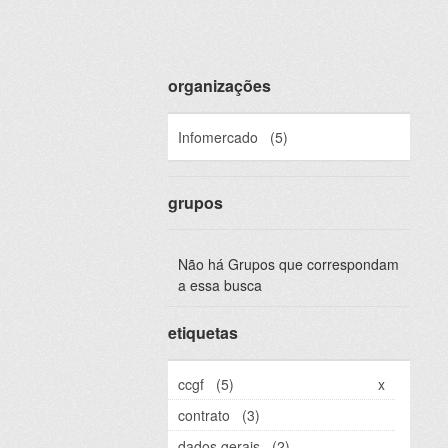
organizações
Infomercado
(5)
grupos
Não há Grupos que correspondam
a essa busca
etiquetas
ccgf
(5)
x
contrato
(3)
dados gerais
(2)