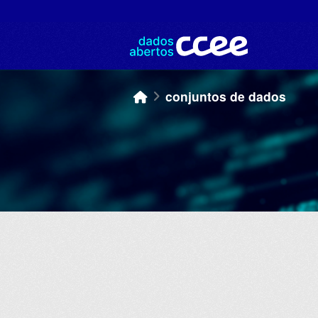
Skip to main content
conjuntos de dados