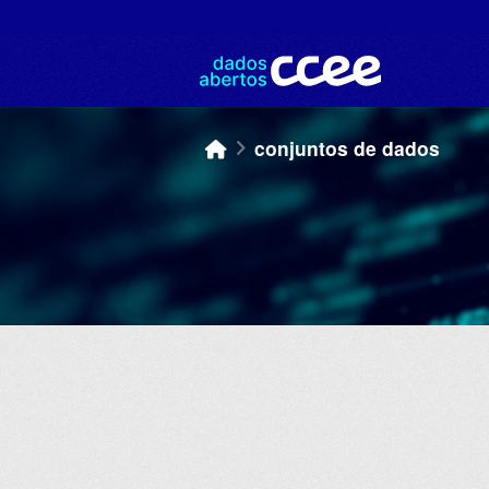
Skip to main content
conjuntos de dados