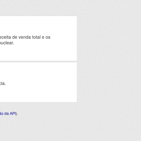
eceita de venda total e os
uclear.
ia.
o da API
).