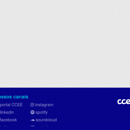
ossos canais
portal CCEE
instagram
linkedin
spotify
facebook
soundcloud
twitter
youtube