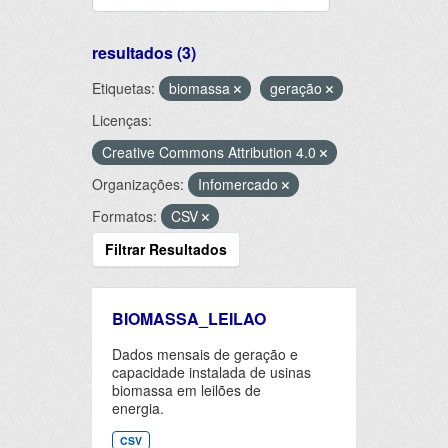
resultados (3)
Etiquetas:
biomassa
geração
Licenças:
Creative Commons Attribution 4.0
Organizações:
Infomercado
Formatos:
CSV
Filtrar Resultados
BIOMASSA_LEILAO
Dados mensais de geração e
capacidade instalada de usinas
biomassa em leilões de
energia.
CSV