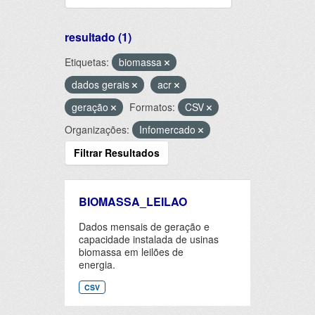
resultado (1)
Etiquetas:
biomassa
dados gerais
acr
geração
Formatos:
CSV
Organizações:
Infomercado
Filtrar Resultados
BIOMASSA_LEILAO
Dados mensais de geração e
capacidade instalada de usinas
biomassa em leilões de
energia.
CSV