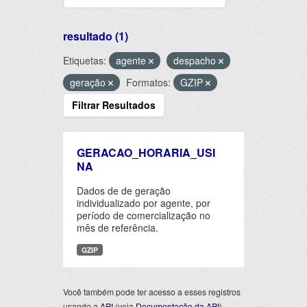
resultado (1)
Etiquetas:
agente
despacho
geração
Formatos:
GZIP
Filtrar Resultados
GERACAO_HORARIA_USI
NA
Dados de de geração
individualizado por agente, por
período de comercialização no
mês de referência.
GZIP
Você também pode ter acesso a esses registros
usando a
API
(veja
Documentação da API
).