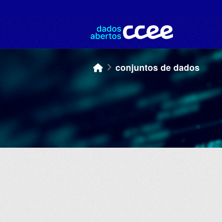
Skip to main content
conjuntos de dados