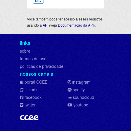
CSV
Você também pode ter acesso a esses registros
usando a
API
(veja
Documentação da API
).
links
sobre
termos de uso
políticas de privacidade
nossos canais
portal CCEE
instagram
linkedin
spotify
facebook
soundcloud
twitter
youtube