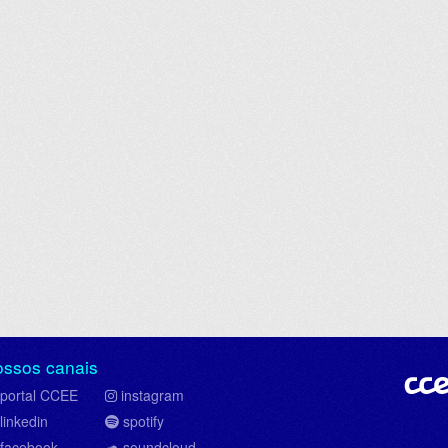
ossos canais
portal CCEE
instagram
linkedin
spotify
facebook
soundcloud