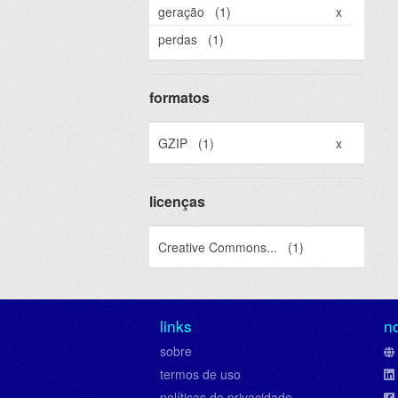
geração
(1)
x
perdas
(1)
formatos
GZIP
(1)
x
licenças
Creative Commons...
(1)
links
n
sobre
termos de uso
políticas de privacidade