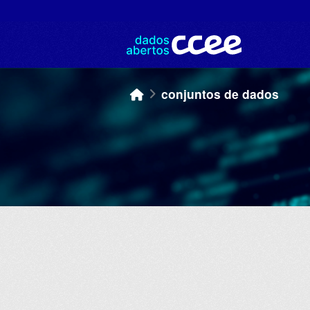
Skip to main content
conjuntos de dados