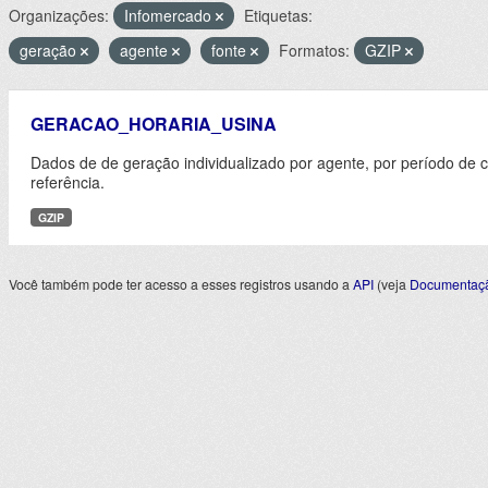
Organizações:
Infomercado
Etiquetas:
geração
agente
fonte
Formatos:
GZIP
GERACAO_HORARIA_USINA
Dados de de geração individualizado por agente, por período de 
referência.
GZIP
Você também pode ter acesso a esses registros usando a
API
(veja
Documentaçã