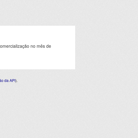
comercialização no mês de
o da API
).