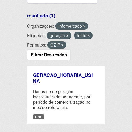
resultado (1)
Organizações:
Infomercado
Etiquetas:
geração
fonte
Formatos:
GZIP
Filtrar Resultados
GERACAO_HORARIA_USI
NA
Dados de de geração
individualizado por agente, por
período de comercialização no
mês de referência.
GZIP