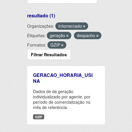
resultado (1)
Organizações:
Infomercado
Etiquetas:
geração
despacho
Formatos:
GZIP
Filtrar Resultados
GERACAO_HORARIA_USI
NA
Dados de de geração
individualizado por agente, por
período de comercialização no
mês de referência.
GZIP