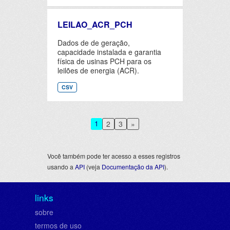
LEILAO_ACR_PCH
Dados de de geração,
capacidade instalada e garantia
física de usinas PCH para os
leilões de energia (ACR).
CSV
1
2
3
»
Você também pode ter acesso a esses registros
usando a
API
(veja
Documentação da API
).
links
sobre
termos de uso