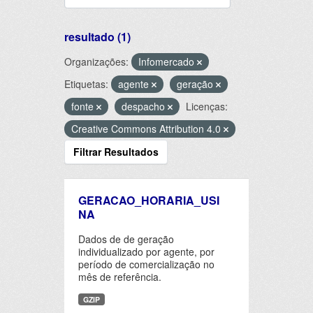
resultado (1)
Organizações:
Infomercado
Etiquetas:
agente
geração
fonte
despacho
Licenças:
Creative Commons Attribution 4.0
Filtrar Resultados
GERACAO_HORARIA_USI
NA
Dados de de geração
individualizado por agente, por
período de comercialização no
mês de referência.
GZIP